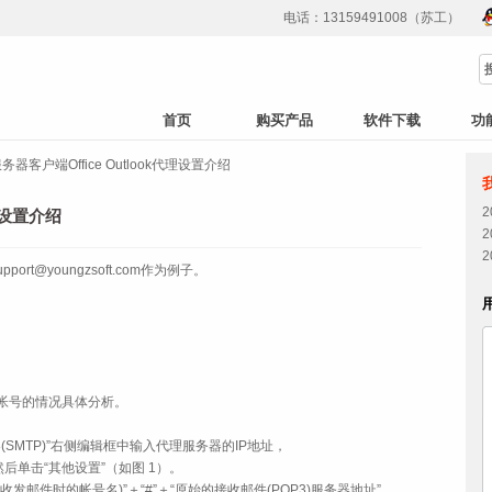
电话：13159491008（苏工）
首页
购买产品
软件下载
功
务器客户端Office Outlook代理设置介绍
代理设置介绍
ort@youngzsoft.com作为例子。
帐号的情况具体分析。
务器(SMTP)”右侧编辑框中输入代理服务器的IP地址，
com，然后单击“其他设置”（如图 1）。
发邮件时的帐号名)”＋“#”＋“原始的接收邮件(POP3)服务器地址”。