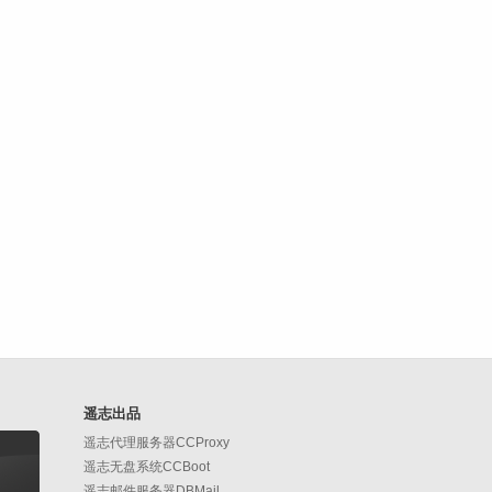
遥志出品
遥志代理服务器CCProxy
遥志无盘系统CCBoot
遥志邮件服务器DBMail