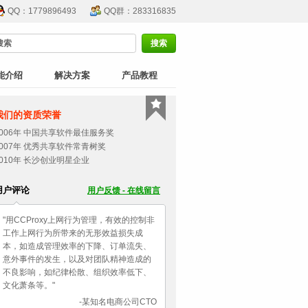
QQ：1779896493
QQ群：283316835
能介绍
解决方案
产品教程
我们的资质荣誉
2006年 中国共享软件最佳服务奖
2007年 优秀共享软件常青树奖
2010年 长沙创业明星企业
用户评论
用户反馈 - 在线留言
"用CCProxy上网行为管理，有效的控制非
工作上网行为所带来的无形效益损失成
本，如造成管理效率的下降、订单流失、
意外事件的发生，以及对团队精神造成的
不良影响，如纪律松散、组织效率低下、
文化萧条等。"
-某知名电商公司CTO