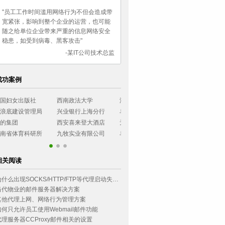
"员工工作时间滥用网络行为不但会造成带
宽紧张，影响到整个企业的运营，也可能
随之给单位企业带来严重的信息网络安全
稳患，如受到病毒、黑客攻击"
-某IT公司技术总监
成功案例
湖南女子职业大学
长城证券有限公司
烟台大学
西南政法大学
乌鲁木齐市气象局
民生银行石家庄分行
广东协和神学院
环境管理干部
无锡工艺职业学院
农业银行四川分行
小浪底建设管理局
浙江可立思安
乌鲁木齐市气象局
民生银行石家庄分行
相关阅读
为什么出现SOCKS/HTTP/FTP等代理启动失败？
当代物业的邮件服务器解决方案
其他代理上网、网络行为管理方案
如何只允许员工使用Webmail邮件功能
代理服务器CCProxy邮件相关的设置