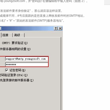
mtp.youngzsoft.com，并“密码(p)”右侧编辑框中输入密码（如图 2）。
“发送邮件要求身份验证”， 那么就应该这样设置。
成规律不同，#号后面跟的是您直接上网收发邮件时的SMTP地址。
”＋“#”＋“原始的发送邮件(SMTP)服务器地址”。