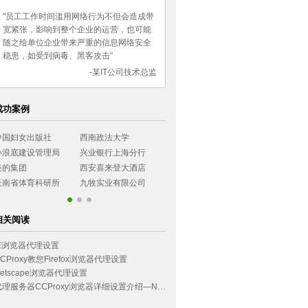
"员工工作时间滥用网络行为不但会造成带
宽紧张，影响到整个企业的运营，也可能
随之给单位企业带来严重的信息网络安全
稳患，如受到病毒、黑客攻击"
-某IT公司技术总监
成功案例
国妇女出版社
西南政法大学
湖南女子职业大学
长城证券有限公
浪底建设管理局
兴业银行上海分行
乌鲁木齐市气象局
民生银行石家庄
的集团
西安喜来登大酒店
无锡工艺职业学院
农业银行四川分
南省体育科研所
九牧实业有限公司
乌鲁木齐市气象局
民生银行石家庄
相关阅读
IE浏览器代理设置
CProxy教您Firefox浏览器代理设置
Netscape浏览器代理设置
代理服务器CCProxy浏览器详细设置介绍—Netscape设置