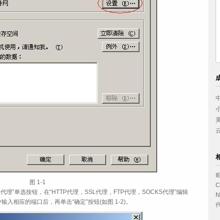
中
小
美
云
图 1‑1
C
代理”单选按钮，在“HTTP代理，SSL代理，FTP代理，SOCKS代理”编辑
输入相应的端口后，再单击“确定”按钮(如图 1‑2)。