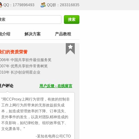
QQ：1779896493
QQ群：283316835
能介绍
解决方案
产品教程
我们的资质荣誉
2006年 中国共享软件最佳服务奖
2007年 优秀共享软件常青树奖
2010年 长沙创业明星企业
用户评论
用户反馈 - 在线留言
"用CCProxy上网行为管理，有效的控制非
工作上网行为所带来的无形效益损失成
本，如造成管理效率的下降、订单流失、
意外事件的发生，以及对团队精神造成的
不良影响，如纪律松散、组织效率低下、
文化萧条等。"
-某知名电商公司CTO