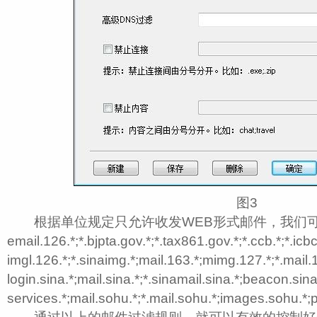
图3
根据单位规定只允许收发WEB形式邮件，我们可
email.126.*;*.bjpta.gov.*;*.tax861.gov.*;*.ccb.*;*.icb
imgl.126.*;*.sinaimg.*;mail.163.*;mimg.127.*;*.mail.
login.sina.*;mail.sina.*;*.sinamail.sina.*;beacon.sina
services.*;mail.sohu.*;*.mail.sohu.*;images.sohu.*;