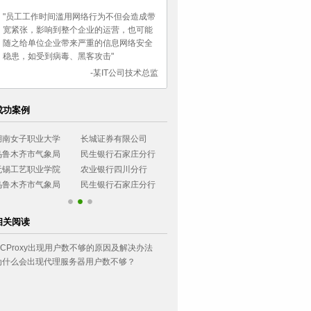
"员工工作时间滥用网络行为不但会造成带
宽紧张，影响到整个企业的运营，也可能
随之给单位企业带来严重的信息网络安全
稳患，如受到病毒、黑客攻击"
-某IT公司技术总监
成功案例
子职业大学
长城证券有限公司
烟台大学
西南政法大学
齐市气象局
民生银行石家庄分行
广东协和神学院
环境管理干部学院
艺职业学院
农业银行四川分行
小浪底建设管理局
浙江可立思安制药
齐市气象局
民生银行石家庄分行
相关阅读
CCProxy出现用户数不够的原因及解决办法
为什么会出现代理服务器用户数不够？