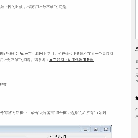
代理上网的时候，出现“用户数不够”的问题。
理服务器CCProxy在互联网上使用，客户端和服务器不在同一个局域网
用户数不够”的问题。请参考：
在互联网上使用代理服务器
中国妇女出版社
西南政法大学
湖南女
小浪底建设管理局
兴业银行上海分行
乌鲁木
美的集团
西安喜来登大酒店
无锡工
云南省体育科研所
九牧实业有限公司
乌鲁木
户数
“帐号管理”对话框中，单击“允许范围”组合框，选择“允许所有”（如图