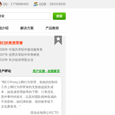
QQ：1779896493
QQ群：283316835
能介绍
解决方案
产品教程
我们的资质荣誉
2006年 中国共享软件最佳服务奖
2007年 优秀共享软件常青树奖
2010年 长沙创业明星企业
用户评论
用户反馈 - 在线留言
"用CCProxy上网行为管理，有效的控制非
工作上网行为所带来的无形效益损失成
本，如造成管理效率的下降、订单流失、
意外事件的发生，以及对团队精神造成的
不良影响，如纪律松散、组织效率低下、
文化萧条等。"
-某知名电商公司CTO