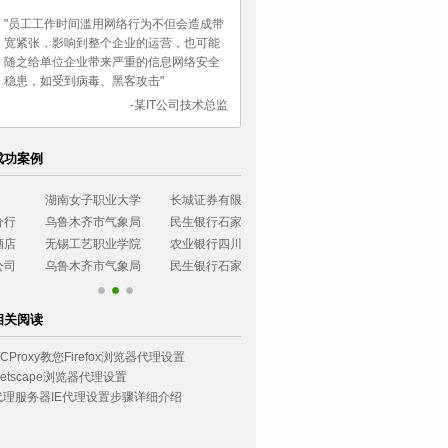
"员工工作时间滥用网络行为不但会造成带
宽紧张，影响到整个企业的运营，也可能
随之给单位企业带来严重的信息网络安全
稳患，如受到病毒、黑客攻击"
-某IT公司技术总监
成功案例
湖南女子职业大学
长城证券有限公司
烟台大学
西南政法大学
乌鲁木齐市气象局
民生银行石家庄分行
广东协和神学院
环境管理干部
无锡工艺职业学院
农业银行四川分行
小浪底建设管理局
浙江可立思安
乌鲁木齐市气象局
民生银行石家庄分行
相关阅读
CProxy教您Firefox浏览器代理设置
Netscape浏览器代理设置
代理服务器IE代理设置步骤详细介绍