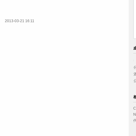
2013-03-21 16:11
中国妇女出版社
西南政法大学
小浪底建设管理局
兴业银行上海分行
美的集团
西安喜来登大酒店
云南省体育科研所
九牧实业有限公司
C