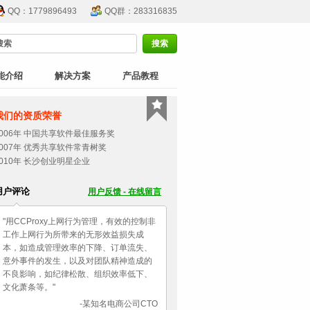
QQ：1779896493
QQ群：283316835
能介绍
解决方案
产品教程
我们的资质荣誉
2006年 中国共享软件最佳服务奖
2007年 优秀共享软件常青树奖
2010年 长沙创业明星企业
用户评论
用户反馈 - 在线留言
"用CCProxy上网行为管理，有效的控制非
工作上网行为所带来的无形效益损失成
本，如造成管理效率的下降、订单流失、
意外事件的发生，以及对团队精神造成的
不良影响，如纪律松散、组织效率低下、
文化萧条等。"
-某知名电商公司CTO