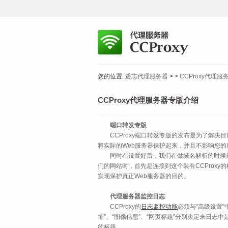
您的位置:
遥志代理服务器
>
>
CCProxy代理
CCProxy代理服务器专版介绍
端口转发专版
CCProxy端口转发专版的发布是为了解决
将实际的Web服务器保护起来，并且不影响您
同时在设置好后，我们在做域名解析的时候只要
们的网站时，首先是连接到这个装有CCProx
实现保护真正Web服务器的目的。
代理服务器监控日志
CCProxy的
日志监控功能
必须与“高级设置
址”、“图像信息”、“网页标题”分别决定来日
的标题。