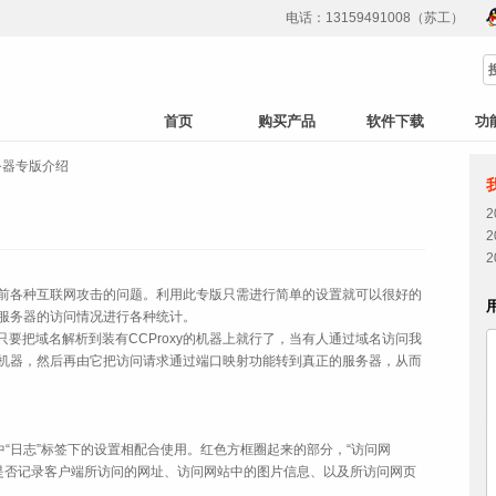
电话：13159491008（苏工）
首页
购买产品
软件下载
功
服务器专版介绍
目前各种互联网攻击的问题。利用此专版只需进行简单的设置就可以很好的
的服务器的访问情况进行各种统计。
把域名解析到装有CCProxy的机器上就行了，当有人通过域名访问我
y的机器，然后再由它把访问请求通过端口映射功能转到真正的服务器，从而
”中“日志”标签下的设置相配合使用。红色方框圈起来的部分，“访问网
志中是否记录客户端所访问的网址、访问网站中的图片信息、以及所访问网页