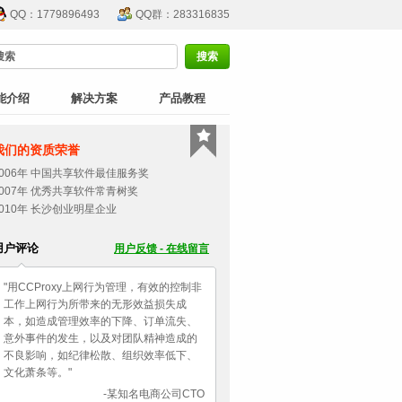
QQ：1779896493
QQ群：283316835
能介绍
解决方案
产品教程
我们的资质荣誉
2006年 中国共享软件最佳服务奖
2007年 优秀共享软件常青树奖
2010年 长沙创业明星企业
用户评论
用户反馈 - 在线留言
"用CCProxy上网行为管理，有效的控制非
工作上网行为所带来的无形效益损失成
本，如造成管理效率的下降、订单流失、
意外事件的发生，以及对团队精神造成的
不良影响，如纪律松散、组织效率低下、
文化萧条等。"
-某知名电商公司CTO