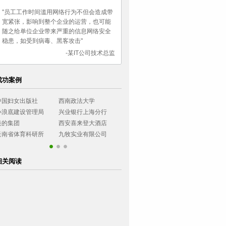
"员工工作时间滥用网络行为不但会造成带
宽紧张，影响到整个企业的运营，也可能
随之给单位企业带来严重的信息网络安全
稳患，如受到病毒、黑客攻击"
-某IT公司技术总监
成功案例
中国妇女出版社
西南政法大学
湖南女子职业大学
长城证券有限
小浪底建设管理局
兴业银行上海分行
乌鲁木齐市气象局
民生银行石家
美的集团
西安喜来登大酒店
无锡工艺职业学院
农业银行四川
云南省体育科研所
九牧实业有限公司
乌鲁木齐市气象局
民生银行石家
相关阅读