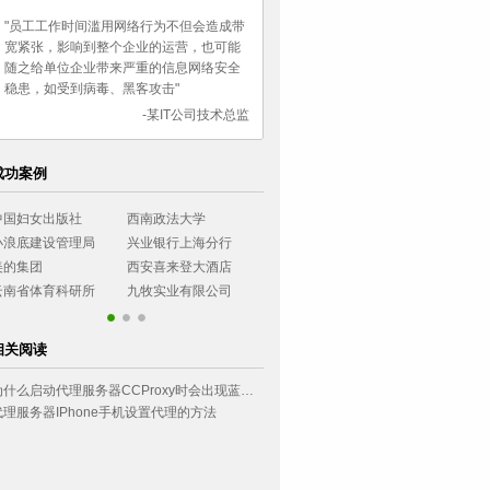
"员工工作时间滥用网络行为不但会造成带
宽紧张，影响到整个企业的运营，也可能
随之给单位企业带来严重的信息网络安全
稳患，如受到病毒、黑客攻击"
-某IT公司技术总监
成功案例
西南政法大学
湖南女子职业大学
长城证券有限公司
烟台大学
兴业银行上海分行
乌鲁木齐市气象局
民生银行石家庄分行
广东协和神学
西安喜来登大酒店
无锡工艺职业学院
农业银行四川分行
小浪底建设管
九牧实业有限公司
乌鲁木齐市气象局
民生银行石家庄分行
相关阅读
为什么启动代理服务器CCProxy时会出现蓝屏？
代理服务器IPhone手机设置代理的方法