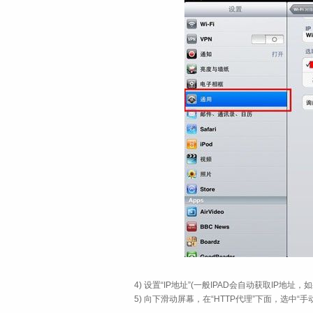
4) 设置“IP地址”(一般IPAD会自动获取IP地
5) 向下滑动屏幕，在“HTTP代理”下面，选中“手