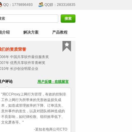
QQ：1779896493
QQ群：283316835
能介绍
解决方案
产品教程
我们的资质荣誉
2006年 中国共享软件最佳服务奖
2007年 优秀共享软件常青树奖
2010年 长沙创业明星企业
用户评论
用户反馈 - 在线留言
"用CCProxy上网行为管理，有效的控制非
工作上网行为所带来的无形效益损失成
本，如造成管理效率的下降、订单流失、
意外事件的发生，以及对团队精神造成的
不良影响，如纪律松散、组织效率低下、
文化萧条等。"
-某知名电商公司CTO