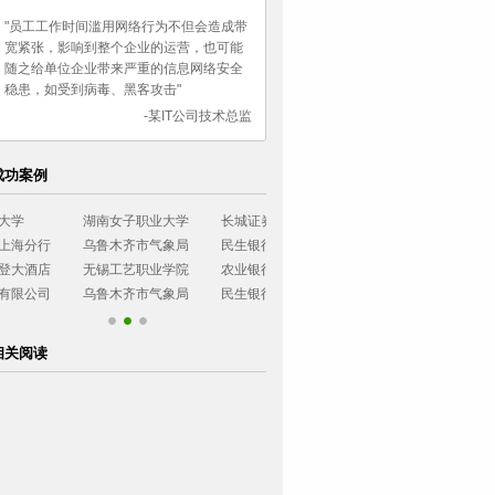
"员工工作时间滥用网络行为不但会造成带
宽紧张，影响到整个企业的运营，也可能
随之给单位企业带来严重的信息网络安全
稳患，如受到病毒、黑客攻击"
-某IT公司技术总监
成功案例
湖南女子职业大学
长城证券有限公司
烟台大学
西南政法大学
乌鲁木齐市气象局
民生银行石家庄分行
广东协和神学院
环境管理干部
无锡工艺职业学院
农业银行四川分行
小浪底建设管理局
浙江可立思安
乌鲁木齐市气象局
民生银行石家庄分行
相关阅读