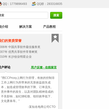
QQ：1779896493
QQ群：283316835
能介绍
解决方案
产品教程
我们的资质荣誉
2006年 中国共享软件最佳服务奖
2007年 优秀共享软件常青树奖
2010年 长沙创业明星企业
用户评论
用户反馈 - 在线留言
"用CCProxy上网行为管理，有效的控制非
工作上网行为所带来的无形效益损失成
本，如造成管理效率的下降、订单流失、
意外事件的发生，以及对团队精神造成的
不良影响，如纪律松散、组织效率低下、
文化萧条等。"
-某知名电商公司CTO