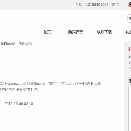
电话：13159491008（苏工）
首页
购买产品
软件下载
功
车FlashGet代理设置
ccproxy，类型选Socks5->"确定"->在"ccproxy"一行的"Http缺
用缺省的代理服务器"前打勾。
2012-10-06 02:10