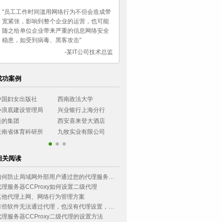
"员工工作时间滥用网络行为不但会造成带
宽紧张，影响到整个企业的运营，也可能
随之给单位企业带来严重的信息网络安全
稳患，如受到病毒、黑客攻击"
-某IT公司技术总监
成功案例
中国妇女出版社
西南政法大学
湖南女子职业大学
长城证券有限
小浪底建设管理局
兴业银行上海分行
乌鲁木齐市气象局
民生银行石家
美的集团
西安喜来登大酒店
无锡工艺职业学院
农业银行四川
云南省体育科研所
九牧实业有限公司
乌鲁木齐市气象局
民生银行石家
相关阅读
如何防止局域网外部用户通过您的代理服务器上网?
代理服务器CCProxy如何设置二级代理
其他代理上网、网络行为管理方案
有些软件无法通过代理，也没有代理设置，怎么办？(旧)
代理服务器CCProxy二级代理的设置方法