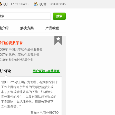
QQ：1779896493
QQ群：283316835
能介绍
解决方案
产品教程
我们的资质荣誉
2006年 中国共享软件最佳服务奖
2007年 优秀共享软件常青树奖
2010年 长沙创业明星企业
用户评论
用户反馈 - 在线留言
"用CCProxy上网行为管理，有效的控制非
工作上网行为所带来的无形效益损失成
本，如造成管理效率的下降、订单流失、
意外事件的发生，以及对团队精神造成的
不良影响，如纪律松散、组织效率低下、
文化萧条等。"
-某知名电商公司CTO