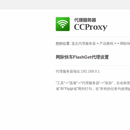
您的位置:
遥志代理服务器
>
产品教程
>
>
网际快
网际快车FlashGet代理设置
代理服务器地址:192.168.0.1
"工具"->"选项"->"代理服务器"->"添加"，在名称里写上
省"和"Ftp缺省"两列打勾，在"所有的任务均使