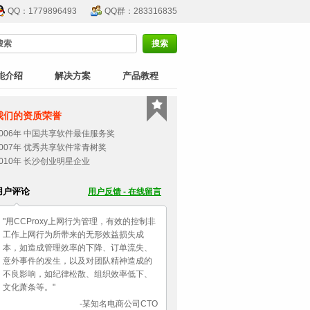
QQ：1779896493
QQ群：283316835
能介绍
解决方案
产品教程
我们的资质荣誉
2006年 中国共享软件最佳服务奖
2007年 优秀共享软件常青树奖
2010年 长沙创业明星企业
用户评论
用户反馈 - 在线留言
"用CCProxy上网行为管理，有效的控制非
工作上网行为所带来的无形效益损失成
本，如造成管理效率的下降、订单流失、
意外事件的发生，以及对团队精神造成的
不良影响，如纪律松散、组织效率低下、
文化萧条等。"
-某知名电商公司CTO