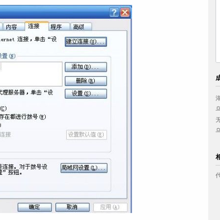
中国妇女出版社
西南政法大学
小浪底建设管理局
兴业银行上海分行
美的集团
西安喜来登大酒店
云南省体育科研所
九牧实业有限公司