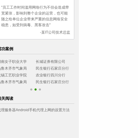
"员工工作时间滥用网络行为不但会造成带
宽紧张，影响到整个企业的运营，也可能
随之给单位企业带来严重的信息网络安全
稳患，如受到病毒、黑客攻击"
-某IT公司技术总监
成功案例
湖南女子职业大学
长城证券有限公司
烟台大学
西南政法大学
乌鲁木齐市气象局
民生银行石家庄分行
广东协和神学院
环境管理干部
无锡工艺职业学院
农业银行四川分行
小浪底建设管理局
浙江可立思安
乌鲁木齐市气象局
民生银行石家庄分行
相关阅读
代理服务器Android手机代理上网的设置方法