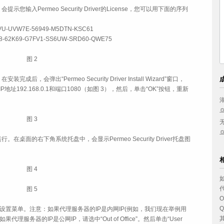
程中，会提示您输入Permeo Security Driver的License，您可以用下面的序列
VU-UVW7E-56949-M5DTN-KSC61
848-62K69-G7FV1-SS6UW-SRD60-QWE75
图 2
在安装完成后，会弹出“Permeo Security Driver Install Wizard”窗口，
器的IP地址192.168.0.1和端口1080（如图 3），然后，单击“OK”按钮，重新
中国妇女出版社
西南政法大学
小浪底建设管理局
兴业银行上海分行
图 3
美的集团
西安喜来登大酒店
云南省体育科研所
九牧实业有限公司
会自动运行。在桌面的右下角系统托盘中，会显示Permeo Security Driver托盘图
图 4
图 5
O
”托盘图标，弹出设置菜单。注意：如果代理服务器的IP是内网IP(例如，我们现在举例用
ce”；如果代理服务器的IP是公网IP，请选中“Out of Office”。然后单击“User