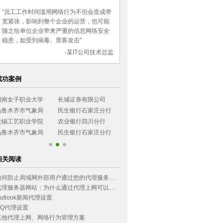
"员工工作时间滥用网络行为不但会造成带
宽紧张，影响到整个企业的运营，也可能
随之给单位企业带来严重的信息网络安全
稳患，如受到病毒、黑客攻击"
-某IT公司技术总监
成功案例
湖南女子职业大学
长城证券有限公司
烟台大学
西南政法大学
乌鲁木齐市气象局
民生银行石家庄分行
广东协和神学院
环境管理干部
无锡工艺职业学院
农业银行四川分行
小浪底建设管理局
浙江可立思安
乌鲁木齐市气象局
民生银行石家庄分行
相关阅读
如何防止局域网外部用户通过您的代理服务器上网?
代理服务器网站：为什么通过代理上网可以，但无法玩游戏？
utlook新闻代理设置
QQ代理设置
其他代理上网、网络行为管理方案