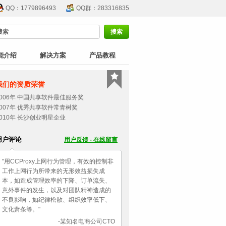
QQ：1779896493
QQ群：283316835
能介绍
解决方案
产品教程
我们的资质荣誉
2006年 中国共享软件最佳服务奖
2007年 优秀共享软件常青树奖
2010年 长沙创业明星企业
用户评论
用户反馈 - 在线留言
"用CCProxy上网行为管理，有效的控制非
工作上网行为所带来的无形效益损失成
本，如造成管理效率的下降、订单流失、
意外事件的发生，以及对团队精神造成的
不良影响，如纪律松散、组织效率低下、
文化萧条等。"
-某知名电商公司CTO