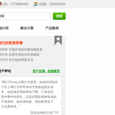
QQ：1779896493
QQ群：283316835
能介绍
解决方案
产品教程
我们的资质荣誉
2006年 中国共享软件最佳服务奖
2007年 优秀共享软件常青树奖
2010年 长沙创业明星企业
用户评论
用户反馈 - 在线留言
"用CCProxy上网行为管理，有效的控制非
工作上网行为所带来的无形效益损失成
本，如造成管理效率的下降、订单流失、
意外事件的发生，以及对团队精神造成的
不良影响，如纪律松散、组织效率低下、
文化萧条等。"
-某知名电商公司CTO