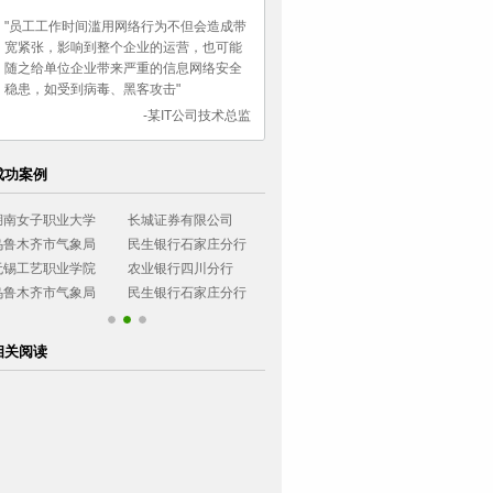
"员工工作时间滥用网络行为不但会造成带
宽紧张，影响到整个企业的运营，也可能
随之给单位企业带来严重的信息网络安全
稳患，如受到病毒、黑客攻击"
-某IT公司技术总监
成功案例
湖南女子职业大学
长城证券有限公司
烟台大学
西南政法大学
乌鲁木齐市气象局
民生银行石家庄分行
广东协和神学院
环境管理干部
无锡工艺职业学院
农业银行四川分行
小浪底建设管理局
浙江可立思安
乌鲁木齐市气象局
民生银行石家庄分行
相关阅读