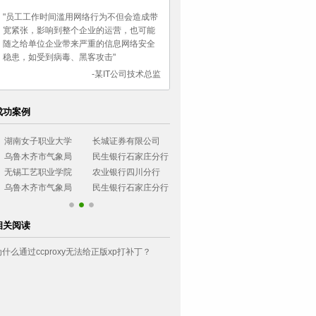
"员工工作时间滥用网络行为不但会造成带
宽紧张，影响到整个企业的运营，也可能
随之给单位企业带来严重的信息网络安全
稳患，如受到病毒、黑客攻击"
-某IT公司技术总监
成功案例
湖南女子职业大学
长城证券有限公司
烟台大学
西南政法大学
乌鲁木齐市气象局
民生银行石家庄分行
广东协和神学院
环境管理干部
无锡工艺职业学院
农业银行四川分行
小浪底建设管理局
浙江可立思安
乌鲁木齐市气象局
民生银行石家庄分行
相关阅读
为什么通过ccproxy无法给正版xp打补丁？