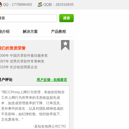
QQ：1779896493
QQ群：283316835
能介绍
解决方案
产品教程
我们的资质荣誉
2006年 中国共享软件最佳服务奖
2007年 优秀共享软件常青树奖
2010年 长沙创业明星企业
用户评论
用户反馈 - 在线留言
"用CCProxy上网行为管理，有效的控制非
工作上网行为所带来的无形效益损失成
本，如造成管理效率的下降、订单流失、
意外事件的发生，以及对团队精神造成的
不良影响，如纪律松散、组织效率低下、
文化萧条等。"
-某知名电商公司CTO