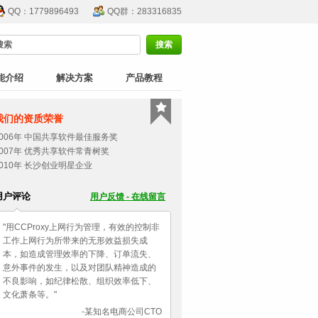
QQ：1779896493
QQ群：283316835
能介绍
解决方案
产品教程
我们的资质荣誉
2006年 中国共享软件最佳服务奖
2007年 优秀共享软件常青树奖
2010年 长沙创业明星企业
用户评论
用户反馈 - 在线留言
"用CCProxy上网行为管理，有效的控制非
工作上网行为所带来的无形效益损失成
本，如造成管理效率的下降、订单流失、
意外事件的发生，以及对团队精神造成的
不良影响，如纪律松散、组织效率低下、
文化萧条等。"
-某知名电商公司CTO