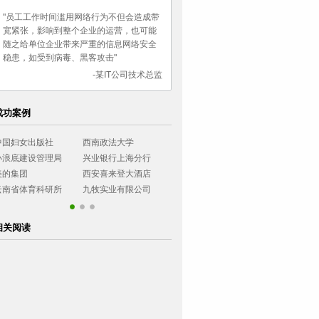
"员工工作时间滥用网络行为不但会造成带
宽紧张，影响到整个企业的运营，也可能
随之给单位企业带来严重的信息网络安全
稳患，如受到病毒、黑客攻击"
-某IT公司技术总监
成功案例
中国妇女出版社
西南政法大学
湖南女子职业大学
长城证券有限
小浪底建设管理局
兴业银行上海分行
乌鲁木齐市气象局
民生银行石家
美的集团
西安喜来登大酒店
无锡工艺职业学院
农业银行四川
云南省体育科研所
九牧实业有限公司
乌鲁木齐市气象局
民生银行石家
相关阅读