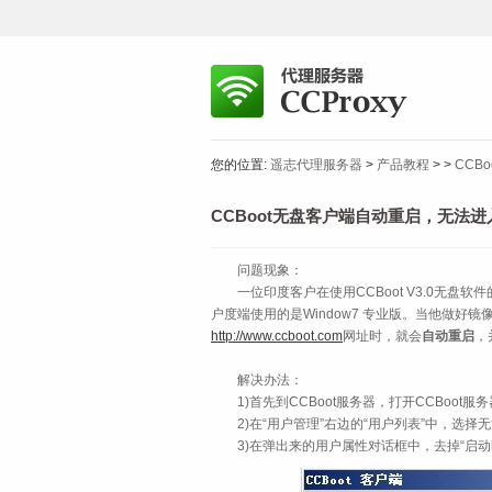
您的位置:
遥志代理服务器
>
产品教程
>
>
CCB
CCBoot无盘客户端自动重启，无法
问题现象：
一位印度客户在使用CCBoot V3.0无盘软件
户度端使用的是Window7 专业版。当他做好
http://www.ccboot.com
网址时，就会
自动重启
，
解决办法：
1)首先到CCBoot服务器，打开CCBoot服
2)在“用户管理”右边的“用户列表”中，选择无
3)在弹出来的用户属性对话框中，去掉“启动时