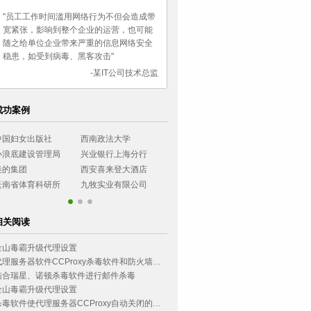
"员工工作时间滥用网络行为不但会造成带
宽紧张，影响到整个企业的运营，也可能
随之给单位企业带来严重的信息网络安全
稳患，如受到病毒、黑客攻击"
-某IT公司技术总监
成功案例
出版社
西南政法大学
湖南女子职业大学
长城证券有限公司
设管理局
兴业银行上海分行
乌鲁木齐市气象局
民生银行石家庄分行
西安喜来登大酒店
无锡工艺职业学院
农业银行四川分行
育科研所
九牧实业有限公司
乌鲁木齐市气象局
民生银行石家庄分行
相关阅读
金山毒霸升级代理设置
代理服务器软件CCProxy杀毒软件和防火墙推荐
结合瑞星、诺顿杀毒软件进行邮件杀毒
金山毒霸升级代理设置
杀毒软件使代理服务器CCProxy自动关闭的原因