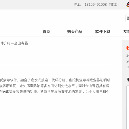
电话：13159491008（苏工）
首页
购买产品
软件下载
功
软件介绍—金山毒霸
反病毒软件。融合了启发式搜索、代码分析、虚拟机查毒等经业界证明成
杀病毒速度、未知病毒防治等多方面达到先进水平，同时金山毒霸具有病
件病毒
等多项先进的功能。紧随世界反病毒技术的发展，为个人用户和企