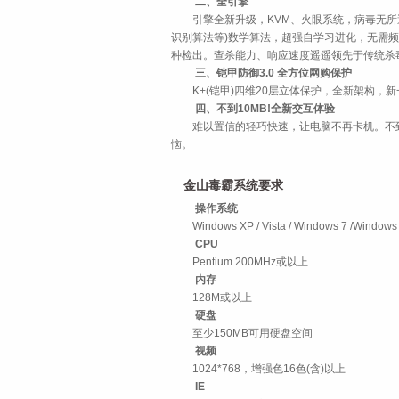
二、全引擎
引擎全新升级，KVM、火眼系统，病毒无所遁形
识别算法等)数学算法，超强自学习进化，无需
种检出。查杀能力、响应速度遥遥领先于传统杀
三、铠甲防御3.0 全方位网购保护
K+(铠甲)四维20层立体保护，全新架构，新
四、不到10MB!全新交互体验
难以置信的轻巧快速，让电脑不再卡机。不到1
恼。
金山毒霸系统要求
操作系统
Windows XP / Vista / Windows 7 /Windows
CPU
Pentium 200MHz或以上
内存
128M或以上
硬盘
至少150MB可用硬盘空间
视频
1024*768，增强色16色(含)以上
IE