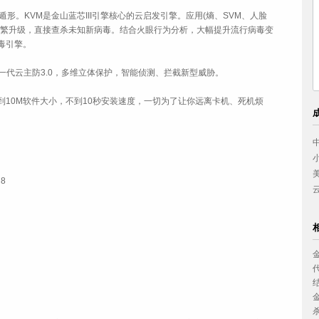
。KVM是金山蓝芯III引擎核心的云启发引擎。应用(熵、SVM、人脸
频繁升级，直接查杀未知新病毒。结合火眼行为分析，大幅提升流行病毒变
毒引擎。
一代云主防3.0，多维立体保护，智能侦测、拦截新型威胁。
0M软件大小，不到10秒安装速度，一切为了让你远离卡机、死机烦
中国妇女
小浪底建
美的集团
 8
云南省体