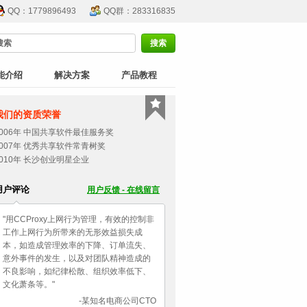
QQ：1779896493
QQ群：283316835
能介绍
解决方案
产品教程
我们的资质荣誉
2006年 中国共享软件最佳服务奖
2007年 优秀共享软件常青树奖
2010年 长沙创业明星企业
用户评论
用户反馈 - 在线留言
"用CCProxy上网行为管理，有效的控制非
工作上网行为所带来的无形效益损失成
本，如造成管理效率的下降、订单流失、
意外事件的发生，以及对团队精神造成的
不良影响，如纪律松散、组织效率低下、
文化萧条等。"
-某知名电商公司CTO