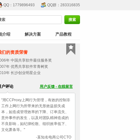
QQ：1779896493
QQ群：283316835
能介绍
解决方案
产品教程
我们的资质荣誉
2006年 中国共享软件最佳服务奖
2007年 优秀共享软件常青树奖
2010年 长沙创业明星企业
用户评论
用户反馈 - 在线留言
"用CCProxy上网行为管理，有效的控制非
工作上网行为所带来的无形效益损失成
本，如造成管理效率的下降、订单流失、
意外事件的发生，以及对团队精神造成的
不良影响，如纪律松散、组织效率低下、
文化萧条等。"
-某知名电商公司CTO