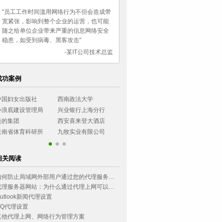
"员工工作时间滥用网络行为不但会造成带
宽紧张，影响到整个企业的运营，也可能
随之给单位企业带来严重的信息网络安全
稳患，如受到病毒、黑客攻击"
-某IT公司技术总监
成功案例
中国妇女出版社
西南政法大学
湖南女子职业大学
长城证券有限
小浪底建设管理局
兴业银行上海分行
乌鲁木齐市气象局
民生银行石家
美的集团
西安喜来登大酒店
无锡工艺职业学院
农业银行四川
云南省体育科研所
九牧实业有限公司
乌鲁木齐市气象局
民生银行石家
相关阅读
如何防止局域网外部用户通过您的代理服务器上网?
代理服务器网站：为什么通过代理上网可以，但无法玩游戏？
utlook新闻代理设置
QQ代理设置
其他代理上网、网络行为管理方案