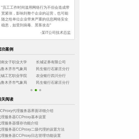
"员工工作时间滥用网络行为不但会造成带
宽紧张，影响到整个企业的运营，也可能
随之给单位企业带来严重的信息网络安全
稳患，如受到病毒、黑客攻击"
-某IT公司技术总监
成功案例
湖南女子职业大学
长城证券有限公司
烟台大学
西南政法大学
乌鲁木齐市气象局
民生银行石家庄分行
广东协和神学院
环境管理干部
无锡工艺职业学院
农业银行四川分行
小浪底建设管理局
浙江可立思安
乌鲁木齐市气象局
民生银行石家庄分行
相关阅读
CCProxy代理服务器界面详细介绍
代理服务器CCProxy基本设置
代理服务器缓存功能介绍
代理服务器CCProxy二级代理的设置方法
代理服务器CCProxy日志管理功能设置