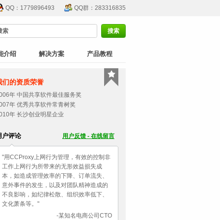
QQ：1779896493
QQ群：283316835
能介绍
解决方案
产品教程
我们的资质荣誉
2006年 中国共享软件最佳服务奖
2007年 优秀共享软件常青树奖
2010年 长沙创业明星企业
用户评论
用户反馈 - 在线留言
"用CCProxy上网行为管理，有效的控制非
工作上网行为所带来的无形效益损失成
本，如造成管理效率的下降、订单流失、
意外事件的发生，以及对团队精神造成的
不良影响，如纪律松散、组织效率低下、
文化萧条等。"
-某知名电商公司CTO